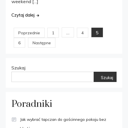
weekend […]
Czytaj dalej
Stronicowanie
…
5
Poprzednie
1
4
6
Następne
wpisów
Szukaj
Szukaj
Poradniki
Jak wybrać tapczan do gościnnego pokoju bez