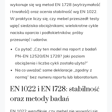
wykonuje się wg metod EN 1728 (wytrzymałość
i trwałość) oraz ocenia stabilność wg EN 1022.
W praktyce liczy się, czy mebel przeszedł: testy
ugięć siedziska obciążnikami, wielokrotne cykle
nacisku oparcia i podłokietników, próby
przesunięć i udarów.
Co pytać: „Czy ten model ma raport z badań
PN-EN 12520/EN 1728? Jaki poziom
obciążenia i liczba cykli została użyta?”
Na co uważać: same deklaracje „zgodny z
normą” bez numeru raportu lub laboratorium.
EN 1022 i EN 1728: stabilność
oraz metody badań
EN 1022 weryfikuje, czy mebel nie wywróci się