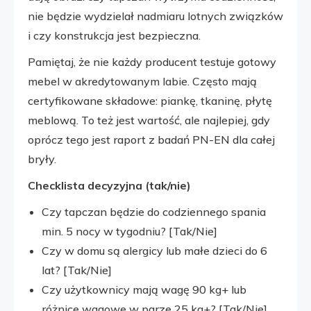
nie będzie wydzielał nadmiaru lotnych związków
i czy konstrukcja jest bezpieczna.
Pamiętaj, że nie każdy producent testuje gotowy
mebel w akredytowanym labie. Często mają
certyfikowane składowe: piankę, tkaninę, płytę
meblową. To też jest wartość, ale najlepiej, gdy
oprócz tego jest raport z badań PN-EN dla całej
bryły.
Checklista decyzyjna (tak/nie)
Czy tapczan będzie do codziennego spania
min. 5 nocy w tygodniu? [Tak/Nie]
Czy w domu są alergicy lub małe dzieci do 6
lat? [Tak/Nie]
Czy użytkownicy mają wagę 90 kg+ lub
różnice wagowe w parze 25 kg+? [Tak/Nie]