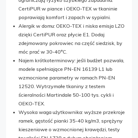
CertiPUR w piance i OEKO-TEX w tkaninie
poprawiają komfort i zapach w sypialni.
Alergik w domu: OEKO-TEX i niska emisja LZO
dzięki CertiPUR oraz płycie E1. Dodaj
zdejmowany pokrowiec na część siedzisk, by
móc prać w 30-40°C.
Najem krótkoterminowy: jeśli budżet pozwala,
modele spełniające PN-EN 16139 L1 lub
wzmocnione parametry w ramach PN-EN
12520. Wytrzymałe tkaniny z testem
ścieralności Martindale 50-100 tys. cykli i
OEKO-TEX.
Wysoka waga użytkownika: wyższe przekroje
ramek, gęstość pianki 35-40 kg/m3, sprężyny
kieszeniowe o wzmocnionej krawędzi, testy
trwałości EN 1728 z dużym obciążeniem.