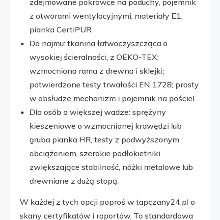
zdejmowane pokrowce na poduchy, pojemnik
z otworami wentylacyjnymi, materiały E1,
pianka CertiPUR.
Do najmu: tkanina łatwoczyszcząca o
wysokiej ścieralności, z OEKO-TEX;
wzmocniona rama z drewna i sklejki;
potwierdzone testy trwałości EN 1728; prosty
w obsłudze mechanizm i pojemnik na pościel.
Dla osób o większej wadze: sprężyny
kieszeniowe o wzmocnionej krawędzi lub
gruba pianka HR, testy z podwyższonym
obciążeniem, szerokie podłokietniki
zwiększające stabilność, nóżki metalowe lub
drewniane z dużą stopą.
W każdej z tych opcji poproś w tapczany24.pl o
skany certyfikatów i raportów. To standardowa