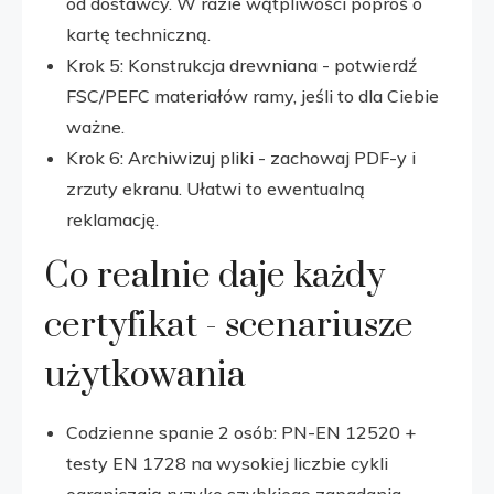
od dostawcy. W razie wątpliwości poproś o
kartę techniczną.
Krok 5: Konstrukcja drewniana - potwierdź
FSC/PEFC materiałów ramy, jeśli to dla Ciebie
ważne.
Krok 6: Archiwizuj pliki - zachowaj PDF-y i
zrzuty ekranu. Ułatwi to ewentualną
reklamację.
Co realnie daje każdy
certyfikat - scenariusze
użytkowania
Codzienne spanie 2 osób: PN-EN 12520 +
testy EN 1728 na wysokiej liczbie cykli
ograniczają ryzyko szybkiego zapadania.