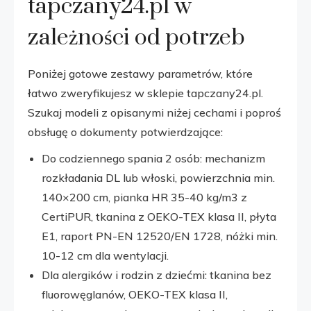
tapczany24.pl w
zależności od potrzeb
Poniżej gotowe zestawy parametrów, które
łatwo zweryfikujesz w sklepie tapczany24.pl.
Szukaj modeli z opisanymi niżej cechami i poproś
obsługę o dokumenty potwierdzające:
Do codziennego spania 2 osób: mechanizm
rozkładania DL lub włoski, powierzchnia min.
140×200 cm, pianka HR 35-40 kg/m3 z
CertiPUR, tkanina z OEKO-TEX klasa II, płyta
E1, raport PN-EN 12520/EN 1728, nóżki min.
10-12 cm dla wentylacji.
Dla alergików i rodzin z dziećmi: tkanina bez
fluorowęglanów, OEKO-TEX klasa II,