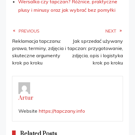
Wersalka czy tapczan? Różnice, praktyczne
plusy i minusy oraz jak wybrać bez pomyłki
Read
PREVIOUS
NEXT
Reklamacja tapczanu:
Jak sprzedać używany
more
prawa, terminy, zdjęcia i
tapczan: przygotowanie,
skuteczne argumenty
zdjęcia, opis i logistyka
articles
krok po kroku
krok po kroku
Artur
Website
https://tapczany.info
Related Posts