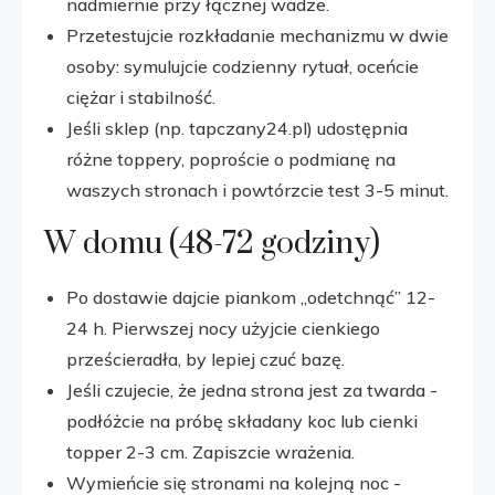
nadmiernie przy łącznej wadze.
Przetestujcie rozkładanie mechanizmu w dwie
osoby: symulujcie codzienny rytuał, oceńcie
ciężar i stabilność.
Jeśli sklep (np. tapczany24.pl) udostępnia
różne toppery, poproście o podmianę na
waszych stronach i powtórzcie test 3-5 minut.
W domu (48-72 godziny)
Po dostawie dajcie piankom „odetchnąć” 12-
24 h. Pierwszej nocy użyjcie cienkiego
prześcieradła, by lepiej czuć bazę.
Jeśli czujecie, że jedna strona jest za twarda -
podłóżcie na próbę składany koc lub cienki
topper 2-3 cm. Zapiszcie wrażenia.
Wymieńcie się stronami na kolejną noc -