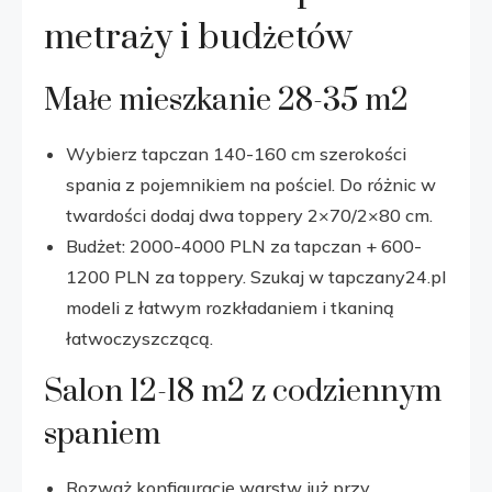
metraży i budżetów
Małe mieszkanie 28-35 m2
Wybierz tapczan 140-160 cm szerokości
spania z pojemnikiem na pościel. Do różnic w
twardości dodaj dwa toppery 2×70/2×80 cm.
Budżet: 2000-4000 PLN za tapczan + 600-
1200 PLN za toppery. Szukaj w tapczany24.pl
modeli z łatwym rozkładaniem i tkaniną
łatwoczyszczącą.
Salon 12-18 m2 z codziennym
spaniem
Rozważ konfigurację warstw już przy