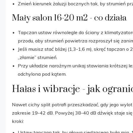
Zmień kierunek żaluzji bocznych tak, by strumień pr
Mały salon 16-20 m2 - co działa
Tapczan ustaw równolegle do ściany z klimatyzatore
przodu, aby strumień powietrza rozproszył się zanim
Jeśli musisz stać bliżej (1,3-1,6 m), skręć tapczan o
„złamie” strumień.
Przy układzie narożnym unikaj stawiania krótszej le
odchylona pod kątem.
Hałas i wibracje - jak ogra
Nawet cichy split potrafi przeszkadzać, gdy jego wylo
zakresie 19-42 dB. Powyżej 38-40 dB dźwięk staje si
kroki:
Ustaw tapczan tak, by głowa siedzącego była min. 1