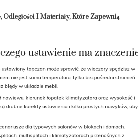
 Odległości I Materiały, Które Zapewnią
laczego ustawienie ma znaczeni
le ustawiony tapczan może sprawić, że wieczory spędzisz w
emem nie jest sama temperatura, tylko bezpośredni strumień
z błędy w układzie mebli.
od nawiewu, kierunek łopatek klimatyzatora oraz wysokość i
czą drobne korekty ustawienia i kilka prostych nawyków, aby
-scenariusze dla typowych salonów w blokach i domach.
litach, multisplitach i klimatyzatorach przenośnych z