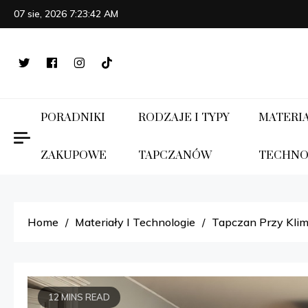
Skip
07 sie, 2026
7:23:44 AM
to
content
PORADNIKI
RODZAJE I TYPY
MATERIA
ZAKUPOWE
TAPCZANÓW
TECHNO
Home
Materiały I Technologie
Tapczan Przy Klim
12 MINS READ