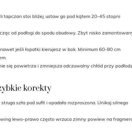
li tapczan stoi bliżej, ustaw go pod kątem 20-45 stopni
licząc od podłogi do spodu obudowy. Zbyt nisko zamontowan
 nawet jeśli łopatki kierujesz w bok. Minimum 60-80 cm
em.
e się powietrza i zmniejsza odczuwalny chłód przy podłodz
szybkie korekty
struga szła pod sufit i opadała rozproszona. Unikaj silnego
i swing lewo-prawo często wrzuca zimny powiew na fragmen