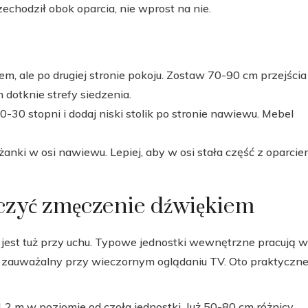
zechodził obok oparcia, nie wprost na nie.
m, ale po drugiej stronie pokoju. Zostaw 70-90 cm przejścia
 dotknie strefy siedzenia.
 20-30 stopni i dodaj niski stolik po stronie nawiewu. Mebel
żanki w osi nawiewu. Lepiej, aby w osi stała część z oparcie
niczyć zmęczenie dźwiękiem
t jest tuż przy uchu. Typowe jednostki wewnętrzne pracują w
ę zauważalny przy wieczornym oglądaniu TV. Oto praktyczn
,2 m w poziomie od czoła jednostki. Już 50-80 cm różnicy