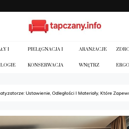
Tapczany.info
Z Tapczany.info zyskaj komfort w Twoim wnęt
ŁY I
PIELĘGNACJA I
ARANŻACJE
ZDRO
LOGIE
KONSERWACJA
WNĘTRZ
ERG
atyzatorze: Ustawienie, Odległości I Materiały, Które Zap