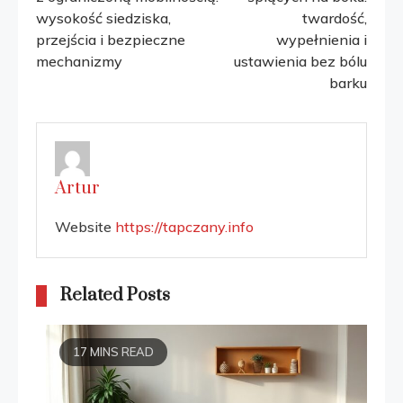
wysokość siedziska,
twardość,
articles
przejścia i bezpieczne
wypełnienia i
mechanizmy
ustawienia bez bólu
barku
Artur
Website
https://tapczany.info
Related Posts
17 MINS READ