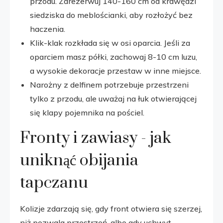
przodu. Zarezerwuj 140-160 cm od krawędzi
siedziska do meblościanki, aby rozłożyć bez
haczenia.
Klik-klak rozkłada się w osi oparcia. Jeśli za
oparciem masz półki, zachowaj 8-10 cm luzu,
a wysokie dekoracje przestaw w inne miejsce.
Narożny z delfinem potrzebuje przestrzeni
tylko z przodu, ale uważaj na łuk otwierającej
się klapy pojemnika na pościel.
Fronty i zawiasy - jak
uniknąć obijania
tapczanu
Kolizje zdarzają się, gdy front otwiera się szerzej,
niż pozwala przestrzeń, albo gdy uchwyt