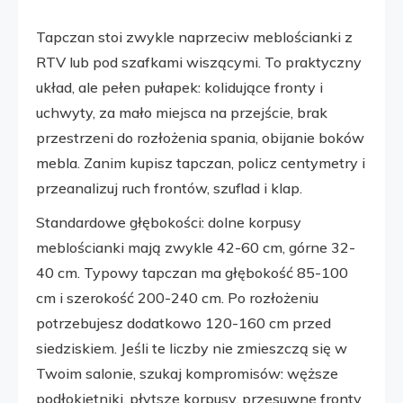
Tapczan stoi zwykle naprzeciw meblościanki z
RTV lub pod szafkami wiszącymi. To praktyczny
układ, ale pełen pułapek: kolidujące fronty i
uchwyty, za mało miejsca na przejście, brak
przestrzeni do rozłożenia spania, obijanie boków
mebla. Zanim kupisz tapczan, policz centymetry i
przeanalizuj ruch frontów, szuflad i klap.
Standardowe głębokości: dolne korpusy
meblościanki mają zwykle 42-60 cm, górne 32-
40 cm. Typowy tapczan ma głębokość 85-100
cm i szerokość 200-240 cm. Po rozłożeniu
potrzebujesz dodatkowo 120-160 cm przed
siedziskiem. Jeśli te liczby nie zmieszczą się w
Twoim salonie, szukaj kompromisów: węższe
podłokietniki, płytsze korpusy, przesuwne fronty