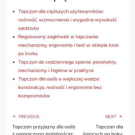
Tapczan dla cięższych użytkowników:
nośność, wzmocnienia i wygodna wysokość
siedziska
Regulowany zagłówek w tapczanie:
mechanizmy, ergonomia i test w sklepie krok
po kroku
Tapczan do codziennego spania: parametry,
mechanizmy i higiena w praktyce
Tapczan dla osób o większej wadze:
konstrukcja, nośność i ergonomia bez
kompromisów
Read
PREVIOUS
NEXT
Tapczan przyjazny dla osób
Tapczan dla
more
z ograniczoną mobilnością:
śpiących na boku: