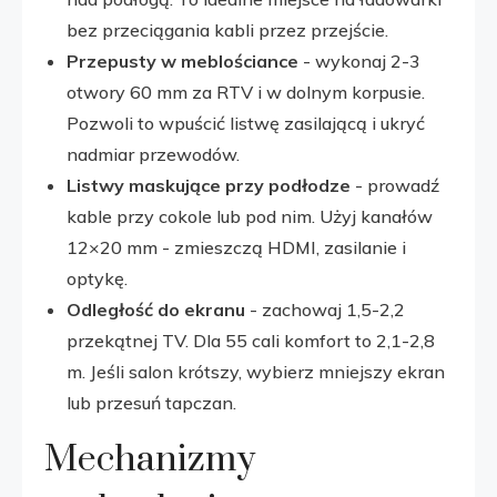
bez przeciągania kabli przez przejście.
Przepusty w meblościance
- wykonaj 2-3
otwory 60 mm za RTV i w dolnym korpusie.
Pozwoli to wpuścić listwę zasilającą i ukryć
nadmiar przewodów.
Listwy maskujące przy podłodze
- prowadź
kable przy cokole lub pod nim. Użyj kanałów
12×20 mm - zmieszczą HDMI, zasilanie i
optykę.
Odległość do ekranu
- zachowaj 1,5-2,2
przekątnej TV. Dla 55 cali komfort to 2,1-2,8
m. Jeśli salon krótszy, wybierz mniejszy ekran
lub przesuń tapczan.
Mechanizmy