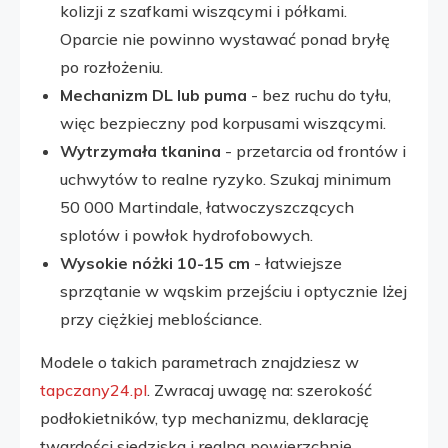
kolizji z szafkami wiszącymi i półkami.
Oparcie nie powinno wystawać ponad bryłę
po rozłożeniu.
Mechanizm DL lub puma
- bez ruchu do tyłu,
więc bezpieczny pod korpusami wiszącymi.
Wytrzymała tkanina
- przetarcia od frontów i
uchwytów to realne ryzyko. Szukaj minimum
50 000 Martindale, łatwoczyszczących
splotów i powłok hydrofobowych.
Wysokie nóżki 10-15 cm
- łatwiejsze
sprzątanie w wąskim przejściu i optycznie lżej
przy ciężkiej meblościance.
Modele o takich parametrach znajdziesz w
tapczany24.pl
. Zwracaj uwagę na: szerokość
podłokietników, typ mechanizmu, deklarację
twardości siedziska i realną powierzchnię