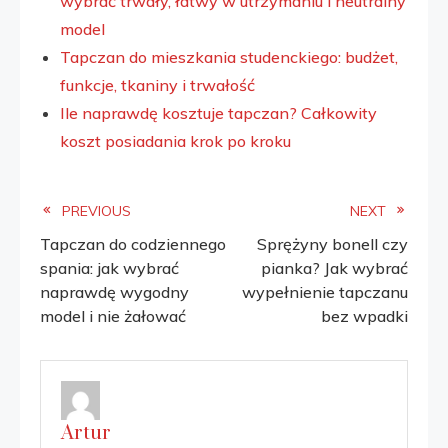
wybrać trwały, łatwy w utrzymaniu i neutralny
model
Tapczan do mieszkania studenckiego: budżet,
funkcje, tkaniny i trwałość
Ile naprawdę kosztuje tapczan? Całkowity
koszt posiadania krok po kroku
Read
PREVIOUS
NEXT
Tapczan do codziennego
Sprężyny bonell czy
more
spania: jak wybrać
pianka? Jak wybrać
naprawdę wygodny
wypełnienie tapczanu
articles
model i nie żałować
bez wpadki
Artur