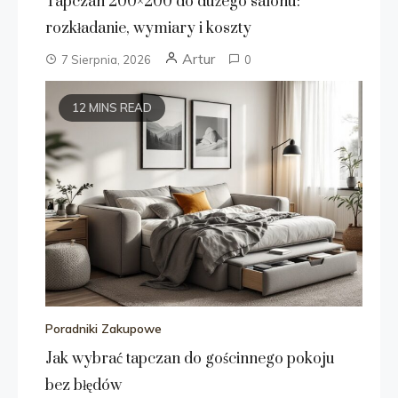
Tapczan 200×200 do dużego salonu:
rozkładanie, wymiary i koszty
Artur
7 Sierpnia, 2026
0
12 MINS READ
Poradniki Zakupowe
Jak wybrać tapczan do gościnnego pokoju
bez błędów